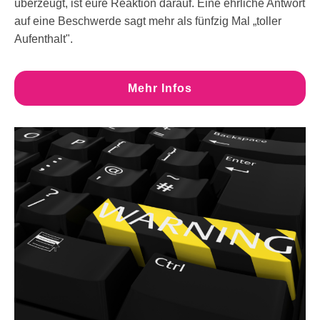
überzeugt, ist eure Reaktion darauf. Eine ehrliche Antwort
auf eine Beschwerde sagt mehr als fünfzig Mal „toller
Aufenthalt".
Mehr Infos